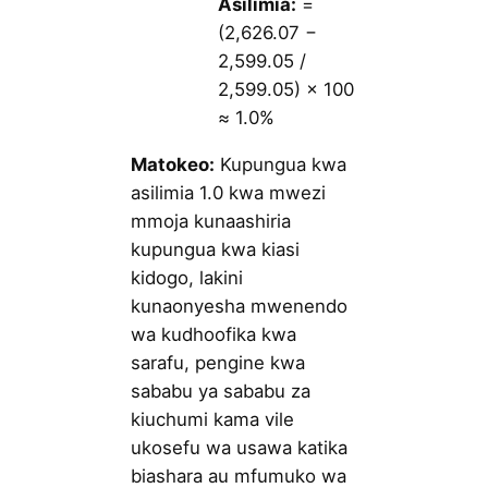
Asilimia:
=
(2,626.07 −
2,599.05 /
2,599.05) × 100
≈ 1.0%
Matokeo:
Kupungua kwa
asilimia 1.0 kwa mwezi
mmoja kunaashiria
kupungua kwa kiasi
kidogo, lakini
kunaonyesha mwenendo
wa kudhoofika kwa
sarafu, pengine kwa
sababu ya sababu za
kiuchumi kama vile
ukosefu wa usawa katika
biashara au mfumuko wa