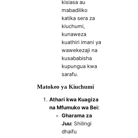
kisiasa au
mabadiliko
katika sera za
kiuchumi,
kunaweza
kuathiri imani ya
wawekezaji na
kusababisha
kupungua kwa
sarafu.
Matokeo ya Kiuchumi
Athari kwa Kuagiza
na Mfumuko wa Bei:
Gharama za
Juu:
Shilingi
dhaifu