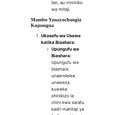
bei, au mtiririko
wa mitaji.
Mambo Yanayochangia
Kupungua
Ukosefu wa Usawa
katika Biashara:
Upungufu wa
Biashara:
Upungufu wa
biashara
unaendelea
unaweza
kuweka
shinikizo la
chini kwa sarafu
kadri mahitaji ya