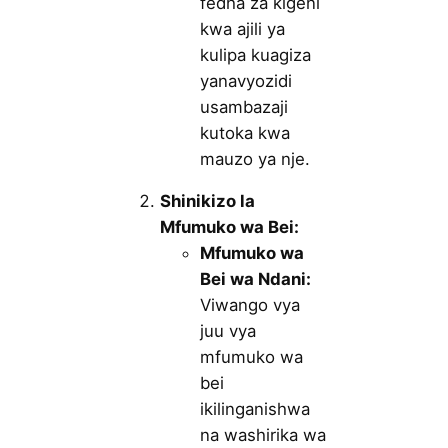
fedha za kigeni
kwa ajili ya
kulipa kuagiza
yanavyozidi
usambazaji
kutoka kwa
mauzo ya nje.
Shinikizo la
Mfumuko wa Bei:
Mfumuko wa
Bei wa Ndani:
Viwango vya
juu vya
mfumuko wa
bei
ikilinganishwa
na washirika wa