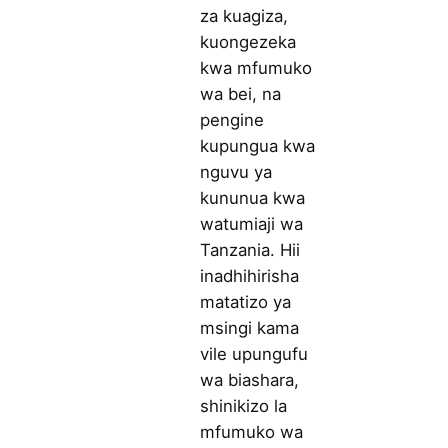
za kuagiza,
kuongezeka
kwa mfumuko
wa bei, na
pengine
kupungua kwa
nguvu ya
kununua kwa
watumiaji wa
Tanzania. Hii
inadhihirisha
matatizo ya
msingi kama
vile upungufu
wa biashara,
shinikizo la
mfumuko wa