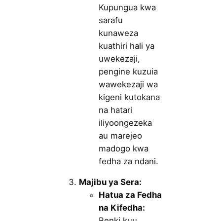
Kupungua kwa
sarafu
kunaweza
kuathiri hali ya
uwekezaji,
pengine kuzuia
wawekezaji wa
kigeni kutokana
na hatari
iliyoongezeka
au marejeo
madogo kwa
fedha za ndani.
Majibu ya Sera:
Hatua za Fedha
na Kifedha:
Benki kuu