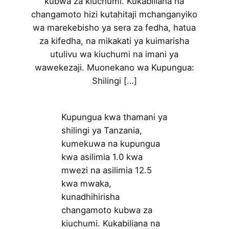
kubwa za kiuchumi. Kukabiliana na
changamoto hizi kutahitaji mchanganyiko
wa marekebisho ya sera za fedha, hatua
za kifedha, na mikakati ya kuimarisha
utulivu wa kiuchumi na imani ya
wawekezaji. Muonekano wa Kupungua:
Shilingi […]
Kupungua kwa thamani ya
shilingi ya Tanzania,
kumekuwa na kupungua
kwa asilimia 1.0 kwa
mwezi na asilimia 12.5
kwa mwaka,
kunadhihirisha
changamoto kubwa za
kiuchumi. Kukabiliana na