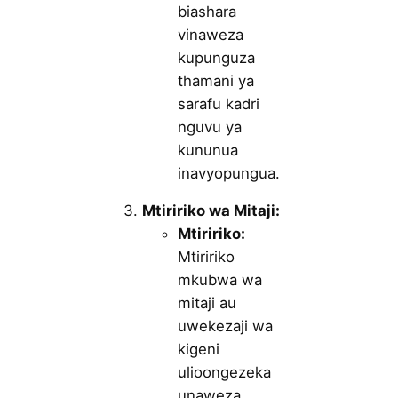
biashara
vinaweza
kupunguza
thamani ya
sarafu kadri
nguvu ya
kununua
inavyopungua.
Mtiririko wa Mitaji:
Mtiririko:
Mtiririko
mkubwa wa
mitaji au
uwekezaji wa
kigeni
ulioongezeka
unaweza