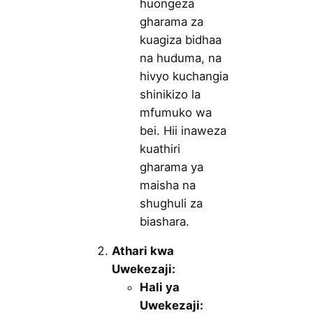
huongeza
gharama za
kuagiza bidhaa
na huduma, na
hivyo kuchangia
shinikizo la
mfumuko wa
bei. Hii inaweza
kuathiri
gharama ya
maisha na
shughuli za
biashara.
Athari kwa
Uwekezaji:
Hali ya
Uwekezaji: