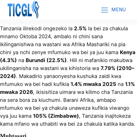
MENU
Tanzania ilirekodi ongezeko la
2.5%
la bei za chakula
mnamo Oktoba 2024, ambalo ni chini sana
ikilinganishwa na wastani wa Afrika Mashariki na pia
chini ya nchi zenye mfumuko wa bei ya juu kama
Kenya
(4.3%)
na
Burundi (22.5%)
. Hili ni mafanikio makubwa
ukilinganisha na wastani wa kihistoria wa
7.79% (2010–
2024)
. Makadirio yanaonyesha kushuka zaidi kwa
mfumuko wa bei hadi kufikia
1.4% mwaka 2025
na
1.1%
mwaka 2026
, ikisisitiza uimara wa kilimo cha Tanzania
na sera bora za kiuchumi. Barani Afrika, ambapo
mfumuko wa bei ya chakula unaweza kufikia viwango
vya juu kama
105% (Zimbabwe)
, Tanzania inajitokeza
kama mfano wa uthabiti wa bei za chakula katika kanda.
Muhtasari