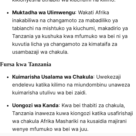
Muktadha wa Ulimwengu
: Wakati Afrika
inakabiliwa na changamoto za mabadiliko ya
tabianchi na mishtuko ya kiuchumi, makadirio ya
Tanzania ya kushuka kwa mfumuko wa bei ni ya
kuvutia licha ya changamoto za kimataifa za
usambazaji wa chakula.
Fursa kwa Tanzania
Kuimarisha Usalama wa Chakula
: Uwekezaji
endelevu katika kilimo na miundombinu unaweza
kuimarisha utulivu wa bei zaidi.
Uongozi wa Kanda
: Kwa bei thabiti za chakula,
Tanzania inaweza kuwa kiongozi katika usafirishaji
wa chakula Afrika Mashariki na kusaidia majirani
wenye mfumuko wa bei wa juu.