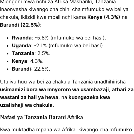
Miongoni mwa nchi za Afrika Mashariki, Tanzania
inaonyesha kiwango cha chini cha mfumuko wa bei ya
chakula, ikiizidi kwa mbali nchi kama
Kenya (4.3%)
na
Burundi (22.5%)
:
Rwanda
: -5.8% (mfumuko wa bei hasi).
Uganda
: -2.1% (mfumuko wa bei hasi).
Tanzania
: 2.5%.
Kenya
: 4.3%.
Burundi
: 22.5%.
Utulivu huu wa bei za chakula Tanzania unadhihirisha
usimamizi bora wa mnyororo wa usambazaji
,
athari za
wastani za hali ya hewa
, na
kuongezeka kwa
uzalishaji wa chakula
.
Nafasi ya Tanzania Barani Afrika
Kwa muktadha mpana wa Afrika, kiwango cha mfumuko