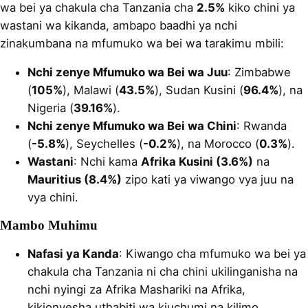
wa bei ya chakula cha Tanzania cha
2.5%
kiko chini ya
wastani wa kikanda, ambapo baadhi ya nchi
zinakumbana na mfumuko wa bei wa tarakimu mbili:
Nchi zenye Mfumuko wa Bei wa Juu
: Zimbabwe
(
105%
), Malawi (
43.5%
), Sudan Kusini (
96.4%
), na
Nigeria (
39.16%
).
Nchi zenye Mfumuko wa Bei wa Chini
: Rwanda
(
-5.8%
), Seychelles (
-0.2%
), na Morocco (
0.3%
).
Wastani
: Nchi kama
Afrika Kusini (3.6%)
na
Mauritius (8.4%)
zipo kati ya viwango vya juu na
vya chini.
Mambo Muhimu
Nafasi ya Kanda
: Kiwango cha mfumuko wa bei ya
chakula cha Tanzania ni cha chini ukilinganisha na
nchi nyingi za Afrika Mashariki na Afrika,
kikionyesha uthabiti wa kiuchumi na kilimo.