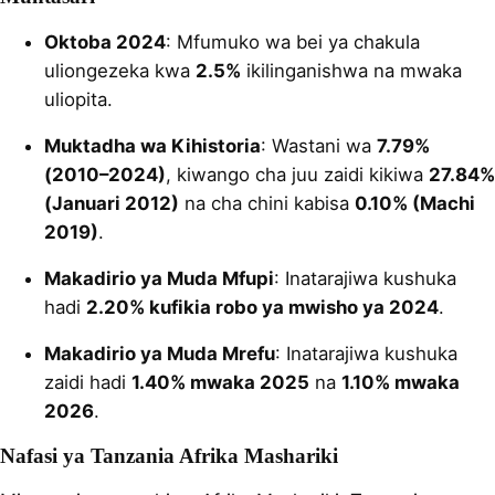
Oktoba 2024
: Mfumuko wa bei ya chakula
uliongezeka kwa
2.5%
ikilinganishwa na mwaka
uliopita.
Muktadha wa Kihistoria
: Wastani wa
7.79%
(2010–2024)
, kiwango cha juu zaidi kikiwa
27.84%
(Januari 2012)
na cha chini kabisa
0.10% (Machi
2019)
.
Makadirio ya Muda Mfupi
: Inatarajiwa kushuka
hadi
2.20% kufikia robo ya mwisho ya 2024
.
Makadirio ya Muda Mrefu
: Inatarajiwa kushuka
zaidi hadi
1.40% mwaka 2025
na
1.10% mwaka
2026
.
Nafasi ya Tanzania Afrika Mashariki