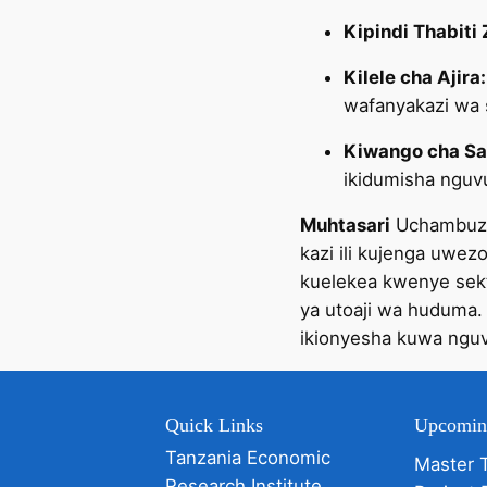
Kipindi Thabiti 
Kilele cha Ajira:
wafanyakazi wa s
Kiwango cha Sa
ikidumisha nguvu
Muhtasari
Uchambuzi 
kazi ili kujenga uwez
kuelekea kwenye sekt
ya utoaji wa huduma. 
ikionyesha kuwa nguvu
Quick Links
Upcomin
Tanzania Economic
Master 
Research Institute