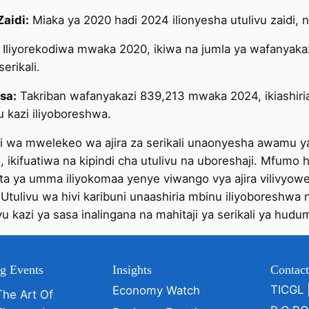
Zaidi:
Miaka ya 2020 hadi 2024 ilionyesha utulivu zaidi, 
Iliyorekodiwa mwaka 2020, ikiwa na jumla ya wafanyakazi
erikali.
sa:
Takriban wafanyakazi 839,213 mwaka 2024, ikiashiria
 kazi iliyoboreshwa.
wa mwelekeo wa ajira za serikali unaonyesha awamu ya
o, ikifuatiwa na kipindi cha utulivu na uboreshaji. Mfumo
a ya umma iliyokomaa yenye viwango vya ajira vilivyowe
Utulivu wa hivi karibuni unaashiria mbinu iliyoboreshwa 
 kazi ya sasa inalingana na mahitaji ya serikali ya hudu
g Events
Insights
Contac
TICGL 
Economy Watch
The Art Of