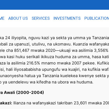
ME
ABOUT US
SERVICES
INVESTMENTS
PUBLICATIO
aka 24 iliyopita, nguvu kazi ya sekta ya umma ya Tanzania
bali za upanuzi, utulivu, na ukomavu. Kuanzia wafanyak
kilele cha 851,467 mwaka 2020—ukuaji wa asilimia 3,556%
 kwa kasi huku serikali ikikuza huduma za umma, hasa ka
za la asilimia 216.5% mnamo mwaka 2007 pekee. Kufikia 
si, hali iliyosababisha upungufu wa kuajiri, na kufikia
unaonyesha hatua ya Tanzania kuelekea kwenye sekta ya
o ya uendelevu wa kifedha na ubora wa huduma.
wa Awali (2000-2004)
akazi:
Ilianza na wafanyakazi takriban 23,601 mwaka 20