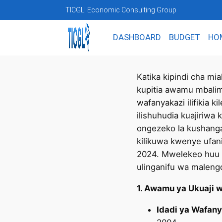
TICGL
| Economic Consulting Group
DASHBOARD
BUDGET
HO
Katika kipindi cha mi
kupitia awamu mbalim
wafanyakazi ilifikia 
ilishuhudia kuajiriwa
ongezeko la kushanga
kilikuwa kwenye ufani
2024. Mwelekeo huu 
ulinganifu wa maleng
1. Awamu ya Ukuaji 
Idadi ya Wafany