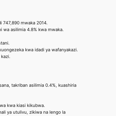
di 747,890 mwaka 2014.
ni wa asilimia 4.8% kwa mwaka.
tani.
 kuongezeka kwa idadi ya wafanyakazi.
kazi.
na, takriban asilimia 0.4%, kuashiria
wa kwa kiasi kikubwa.
li ya utulivu, zikiwa na lengo la