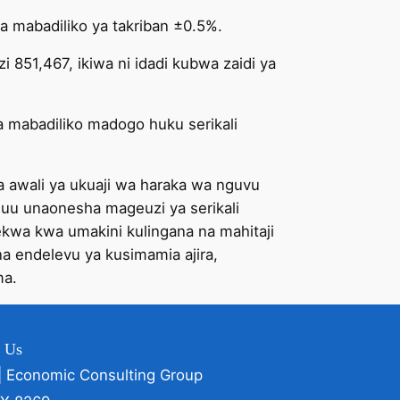
na mabadiliko ya takriban ±0.5%.
 851,467, ikiwa ni idadi kubwa zaidi ya
 mabadiliko madogo huku serikali
 awali ya ukuaji wa haraka wa nguvu
 huu unaonesha mageuzi ya serikali
kwa kwa umakini kulingana na mahitaji
na endelevu ya kusimamia ajira,
ma.
t Us
| Economic Consulting Group