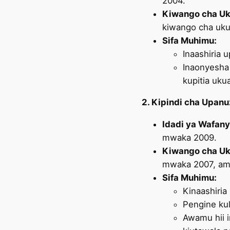
2004.
Kiwango cha Uk
kiwango cha uku
Sifa Muhimu:
Inaashiria 
Inaonyesha 
kupitia uku
2. Kipindi cha Upan
Idadi ya Wafany
mwaka 2009.
Kiwango cha Uk
mwaka 2007, amba
Sifa Muhimu:
Kinaashiri
Pengine ku
Awamu hii i