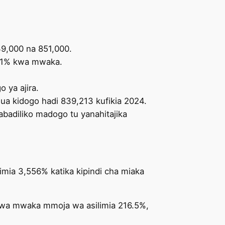
39,000 na 851,000.
ia 1% kwa mwaka.
 ya ajira.
gua kidogo hadi 839,213 kufikia 2024.
abadiliko madogo tu yanahitajika
imia 3,556% katika kipindi cha miaka
 wa mwaka mmoja wa asilimia 216.5%,