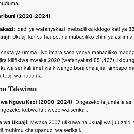
 huduma.
Karibuni (2020-2024)
akazi:
Idadi ya wafanyakazi imebadilika kidogo kati ya 8
uaji:
Ukuaji karibu haupo, na mabadiliko chini ya asilim
sekta ya umma iliyo imara sana yenye mabadiliko madogo
ajira kilifikiwa mwaka 2020 (wafanyakazi 851,467), ikipun
kuwa serikali imefikia kiwango bora cha ajira, ambapo m
utoaji wa huduma.
na Takwimu
i wa Nguvu Kazi (2000-2024):
Ongezeko la jumla la asil
ongezeko kubwa la uwezo wa serikali.
 wa Ukuaji:
Mwaka 2007 ulikuwa na ukuaji wa juu zaidi
i muhimu cha upanuzi wa serikali.