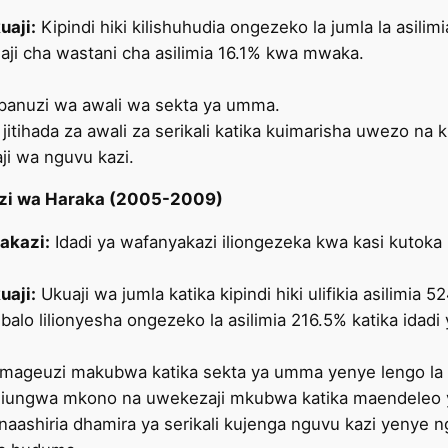
uaji:
Kipindi hiki kilishuhudia ongezeko la jumla la asilimia
aji cha wastani cha asilimia 16.1% kwa mwaka.
upanuzi wa awali wa sekta ya umma.
jitihada za awali za serikali katika kuimarisha uwezo 
aji wa nguvu kazi.
uzi wa Haraka (2005-2009)
akazi:
Idadi ya wafanyakazi iliongezeka kwa kasi kuto
uaji:
Ukuaji wa jumla katika kipindi hiki ulifikia asilimia
lo lilionyesha ongezeko la asilimia 216.5% katika idadi
a mageuzi makubwa katika sekta ya umma yenye lengo l
liungwa mkono na uwekezaji mkubwa katika maendeleo 
naashiria dhamira ya serikali kujenga nguvu kazi yenye 