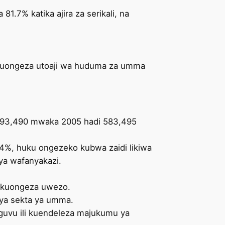
 81.7% katika ajira za serikali, na
na kuongeza utoaji wa huduma za umma
ka 93,490 mwaka 2005 hadi 583,495
 524%, huku ongezeko kubwa zaidi likiwa
 ya wafanyakazi.
a kuongeza uwezo.
ya sekta ya umma.
nguvu ili kuendeleza majukumu ya