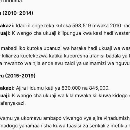
na huduma.
vu (2010-2014)
akazi:
Idadi iliongezeka kutoka 593,519 mwaka 2010 ha
uaji:
Kiwango cha ukuaji kilipungua kwa kasi hadi wasta
mabadiliko kutoka upanuzi wa haraka hadi ukuaji wa was
kilianza kuelekezwa katika kuboresha ufanisi badala ya
ha mwanzo wa njia endelevu zaidi ya usimamizi wa nguvu 
u (2015-2019)
akazi:
Ajira ilidumu kati ya 830,000 na 845,000.
uaji:
Kiwango cha ukuaji wa kila mwaka kilikuwa kidogo sa
wafanyakazi.
 awamu ya ukomavu ambapo viwango vya ajira vinadumish
madogo yanamaanisha kuwa taasisi za serikali zimefikia ha