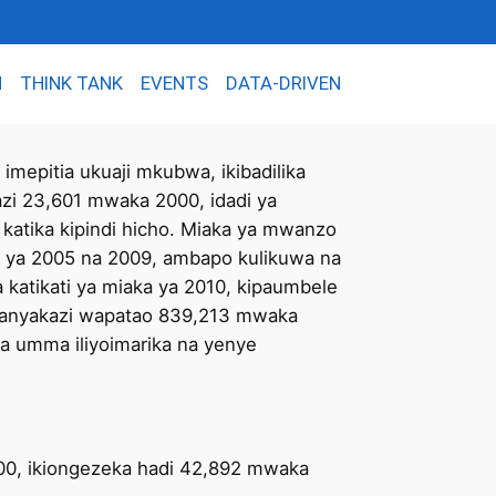
N
THINK TANK
EVENTS
DATA-DRIVEN
 imepitia ukuaji mkubwa, ikibadilika
azi 23,601 mwaka 2000, idadi ya
 katika kipindi hicho. Miaka ya mwanzo
ti ya 2005 na 2009, ambapo kulikuwa na
katikati ya miaka ya 2010, kipaumbele
 wafanyakazi wapatao 839,213 mwaka
 umma iliyoimarika na yenye
00, ikiongezeka hadi 42,892 mwaka