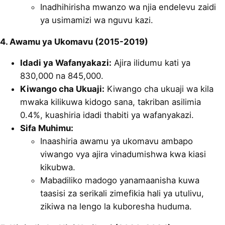
Inadhihirisha mwanzo wa njia endelevu zaidi
ya usimamizi wa nguvu kazi.
4. Awamu ya Ukomavu (2015-2019)
Idadi ya Wafanyakazi:
Ajira ilidumu kati ya
830,000 na 845,000.
Kiwango cha Ukuaji:
Kiwango cha ukuaji wa kila
mwaka kilikuwa kidogo sana, takriban asilimia
0.4%, kuashiria idadi thabiti ya wafanyakazi.
Sifa Muhimu:
Inaashiria awamu ya ukomavu ambapo
viwango vya ajira vinadumishwa kwa kiasi
kikubwa.
Mabadiliko madogo yanamaanisha kuwa
taasisi za serikali zimefikia hali ya utulivu,
zikiwa na lengo la kuboresha huduma.