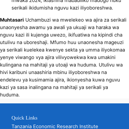
mwaka 2024, ikiashiria mabadiliko madogo huku
serikali ikidumisha nguvu kazi iliyoboreshwa.
Muhtasari
Uchambuzi wa mwelekeo wa ajira za serikali
unaonyesha awamu ya awali ya ukuaji wa haraka wa
nguvu kazi ili kujenga uwezo, ikifuatiwa na kipindi cha
utulivu na uboreshaji. Mfumo huu unaonesha mageuzi
ya serikali kuelekea kwenye sekta ya umma iliyokomaa
yenye viwango vya ajira vilivyowekwa kwa umakini
kulingana na mahitaji ya utoaji wa huduma. Utulivu wa
hivi karibuni unaashiria mbinu iliyoboreshwa na
endelevu ya kusimamia ajira, ikionyesha kuwa nguvu
kazi ya sasa inalingana na mahitaji ya serikali ya
huduma.
Quick Links
Tanzania Economic Research Institute