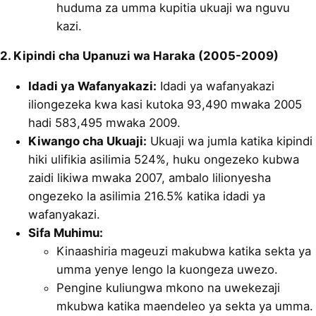
huduma za umma kupitia ukuaji wa nguvu
kazi.
2. Kipindi cha Upanuzi wa Haraka (2005-2009)
Idadi ya Wafanyakazi:
Idadi ya wafanyakazi
iliongezeka kwa kasi kutoka 93,490 mwaka 2005
hadi 583,495 mwaka 2009.
Kiwango cha Ukuaji:
Ukuaji wa jumla katika kipindi
hiki ulifikia asilimia 524%, huku ongezeko kubwa
zaidi likiwa mwaka 2007, ambalo lilionyesha
ongezeko la asilimia 216.5% katika idadi ya
wafanyakazi.
Sifa Muhimu:
Kinaashiria mageuzi makubwa katika sekta ya
umma yenye lengo la kuongeza uwezo.
Pengine kuliungwa mkono na uwekezaji
mkubwa katika maendeleo ya sekta ya umma.