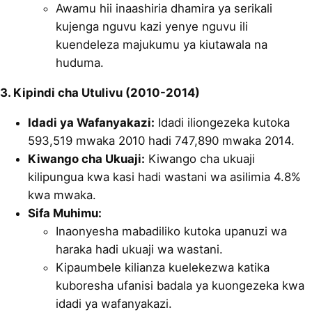
Awamu hii inaashiria dhamira ya serikali
kujenga nguvu kazi yenye nguvu ili
kuendeleza majukumu ya kiutawala na
huduma.
3. Kipindi cha Utulivu (2010-2014)
Idadi ya Wafanyakazi:
Idadi iliongezeka kutoka
593,519 mwaka 2010 hadi 747,890 mwaka 2014.
Kiwango cha Ukuaji:
Kiwango cha ukuaji
kilipungua kwa kasi hadi wastani wa asilimia 4.8%
kwa mwaka.
Sifa Muhimu:
Inaonyesha mabadiliko kutoka upanuzi wa
haraka hadi ukuaji wa wastani.
Kipaumbele kilianza kuelekezwa katika
kuboresha ufanisi badala ya kuongezeka kwa
idadi ya wafanyakazi.