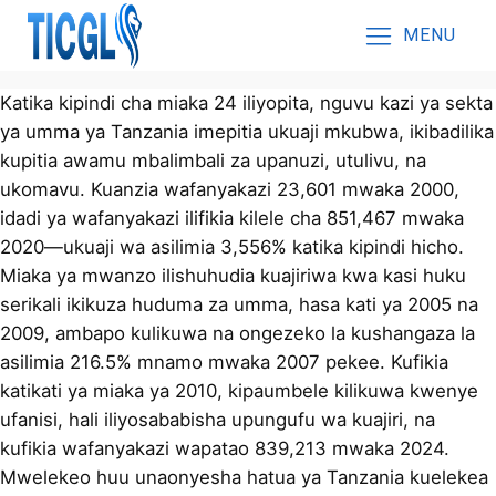
MENU
Katika kipindi cha miaka 24 iliyopita, nguvu kazi ya sekta
ya umma ya Tanzania imepitia ukuaji mkubwa, ikibadilika
kupitia awamu mbalimbali za upanuzi, utulivu, na
ukomavu. Kuanzia wafanyakazi 23,601 mwaka 2000,
idadi ya wafanyakazi ilifikia kilele cha 851,467 mwaka
2020—ukuaji wa asilimia 3,556% katika kipindi hicho.
Miaka ya mwanzo ilishuhudia kuajiriwa kwa kasi huku
serikali ikikuza huduma za umma, hasa kati ya 2005 na
2009, ambapo kulikuwa na ongezeko la kushangaza la
asilimia 216.5% mnamo mwaka 2007 pekee. Kufikia
katikati ya miaka ya 2010, kipaumbele kilikuwa kwenye
ufanisi, hali iliyosababisha upungufu wa kuajiri, na
kufikia wafanyakazi wapatao 839,213 mwaka 2024.
Mwelekeo huu unaonyesha hatua ya Tanzania kuelekea