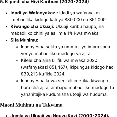
5. Kipindi cha Hivi Karibuni (2020-2024)
Idadi ya Wafanyakazi:
Idadi ya wafanyakazi
imebadilika kidogo kati ya 839,000 na 851,000.
Kiwango cha Ukuaji:
Ukuaji karibu haupo, na
mabadiliko chini ya asilimia 1% kwa mwaka.
Sifa Muhimu:
Inaonyesha sekta ya umma iliyo imara sana
yenye mabadiliko madogo ya ajira.
Kilele cha ajira kilifikiwa mwaka 2020
(wafanyakazi 851,467), ikipungua kidogo hadi
839,213 kufikia 2024.
Inaonyesha kuwa serikali imefikia kiwango
bora cha ajira, ambapo mabadiliko madogo tu
yanahitajika kudumisha utoaji wa huduma.
Maoni Muhimu na Takwimu
Jumla ya Ukuaji wa Nguvu Kazi (2000-2024):