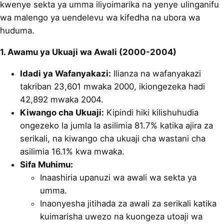
kwenye sekta ya umma iliyoimarika na yenye ulinganifu
wa malengo ya uendelevu wa kifedha na ubora wa
huduma.
1. Awamu ya Ukuaji wa Awali (2000-2004)
Idadi ya Wafanyakazi:
Ilianza na wafanyakazi
takriban 23,601 mwaka 2000, ikiongezeka hadi
42,892 mwaka 2004.
Kiwango cha Ukuaji:
Kipindi hiki kilishuhudia
ongezeko la jumla la asilimia 81.7% katika ajira za
serikali, na kiwango cha ukuaji cha wastani cha
asilimia 16.1% kwa mwaka.
Sifa Muhimu:
Inaashiria upanuzi wa awali wa sekta ya
umma.
Inaonyesha jitihada za awali za serikali katika
kuimarisha uwezo na kuongeza utoaji wa