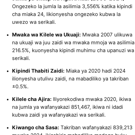
Ongezeko la jumla la asilimia 3,556% katika kipindi
cha miaka 24, likionyesha ongezeko kubwa la
uwezo wa serikali.
Mwaka wa Kilele wa Ukuaji:
Mwaka 2007 ulikuwa
na ukuaji wa juu zaidi wa mwaka mmoja wa asilimia
216.5%, kuonyesha kipindi muhimu cha upanuzi wa
serikali.
Kipindi Thabiti Zaidi:
Miaka ya 2020 hadi 2024
ilionyesha utulivu zaidi, na mabadiliko ya takriban
±0.5%.
Kilele cha Ajira:
Iliyorekodiwa mwaka 2020, ikiwa
na jumla ya wafanyakazi 851,467, ikiwa ni idadi
kubwa zaidi ya wafanyakazi wa serikali.
Kiwango cha Sasa:
Takriban wafanyakazi 839,213